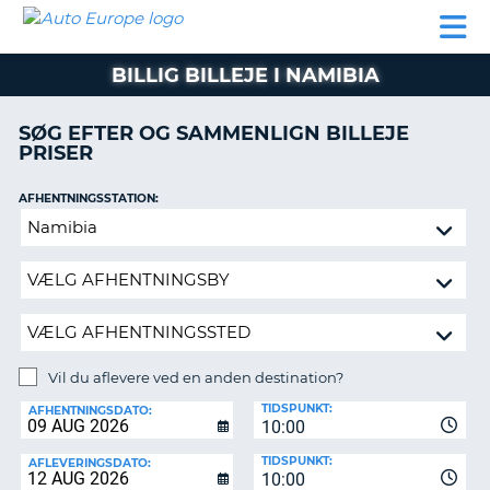
AUTO
BILUDLEJNING
AUTOCAMPER
BILUDLEJNING
PARTNER
SUPPORT
EUROPE
LEJE
AUTOCAMPER
BILLIG BILLEJE I NAMIBIA
LEJE
PARTNER
SØG EFTER OG SAMMENLIGN BILLEJE
PRISER
SUPPORT
ER
MIN
AFHENTNINGSSTATION:
KONTO
Vil
ADMINISTRER
du
MIN
aflevere
BOOKING
ved
en
DANMARK
anden
destination?
Vil du aflevere ved en anden destination?
AFLEVERINGSSTATION:
TIDSPUNKT:
AFHENTNINGSDATO:
10:00
TIDSPUNKT:
AFLEVERINGSDATO:
10:00