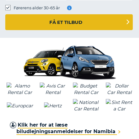
Førerens alder 30-65 år
FÅ ET TILBUD
Klik her for at læse
biludlejningsanmeldelser for Namibia
T