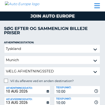
AUTO
BILUDLEJNING
AUTOCAMPER
BILUDLEJNING
PARTNER
SUPPORT
EUROPE
LEJE
AUTOCAMPER
JOIN AUTO EUROPE
LEJE
PARTNER
SØG EFTER OG SAMMENLIGN BILLEJE
PRISER
SUPPORT
ER
MIN
AFHENTNINGSSTATION:
KONTO
Vil
ADMINISTRER
du
MIN
aflevere
BOOKING
ved
en
DANMARK
anden
destination?
Vil du aflevere ved en anden destination?
AFLEVERINGSSTATION:
TIDSPUNKT:
AFHENTNINGSDATO:
10:00
TIDSPUNKT:
AFLEVERINGSDATO:
10:00