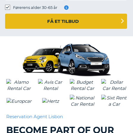
Førerens alder 30-65 år
FÅ ET TILBUD
Reservation Agent Lisbon
BECOME PART OF OUR
T