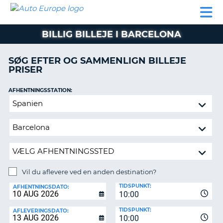
AUTO
BILUDLEJNING
AUTOCAMPER
BILUDLEJNING
PARTNER
SUPPORT
EUROPE
LEJE
AUTOCAMPER
BILLIG BILLEJE I BARCELONA
LEJE
PARTNER
SØG EFTER OG SAMMENLIGN BILLEJE
PRISER
SUPPORT
ER
MIN
AFHENTNINGSSTATION:
KONTO
Vil
ADMINISTRER
du
MIN
aflevere
BOOKING
ved
en
DANMARK
anden
destination?
Vil du aflevere ved en anden destination?
AFLEVERINGSSTATION:
TIDSPUNKT:
AFHENTNINGSDATO:
10:00
TIDSPUNKT:
AFLEVERINGSDATO:
10:00