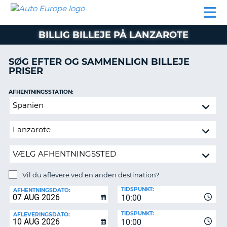
AUTO
BILUDLEJNING
AUTOCAMPER
BILUDLEJNING
PARTNER
SUPPORT
EUROPE
LEJE
AUTOCAMPER
BILLIG BILLEJE PÅ LANZAROTE
LEJE
PARTNER
SØG EFTER OG SAMMENLIGN BILLEJE
PRISER
SUPPORT
ER
MIN
AFHENTNINGSSTATION:
KONTO
Vil
ADMINISTRER
du
MIN
aflevere
BOOKING
ved
en
DANMARK
anden
destination?
Vil du aflevere ved en anden destination?
AFLEVERINGSSTATION:
TIDSPUNKT:
AFHENTNINGSDATO:
10:00
TIDSPUNKT:
AFLEVERINGSDATO:
10:00