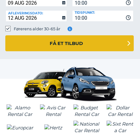
10:00
TIDSPUNKT:
AFLEVERINGSDATO:
10:00
Førerens alder 30-65 år
FÅ ET TILBUD
T