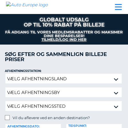
AUTO
BILUDLEJNING
AUTOCAMPER
BILUDLEJNING
PARTNER
SUPPORT
EUROPE
LEJE
AUTOCAMPER
GLOBALT UDSALG
LEJE
OP TIL 10% RABAT PÅ BILLEJE
PARTNER
FÅ ADGANG TIL VORES MEDLEMSRABATTER OG MAKSIMER
DINE BESPARELSER!
SUPPORT
TILMELD/LOG IND HER
ER
MIN
SØG EFTER OG SAMMENLIGN BILLEJE
KONTO
PRISER
ADMINISTRER
MIN
AFHENTNINGSSTATION:
BOOKING
Vil
du
DANMARK
aflevere
ved
en
anden
destination?
Vil du aflevere ved en anden destination?
AFLEVERINGSSTATION:
TIDSPUNKT:
AFHENTNINGSDATO: