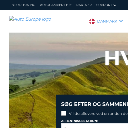
BILUDLEJNING
AUTOCAMPER LEJE
PARTNER
SUPPORT
AUTO
DANMARK
EUROPE
BILUDLEJNING
AUTOCAMPER
H
LEJE
PARTNER
SUPPORT
MIN
ADMINISTRER
KONTO
MIN
BOOKING
DANMARK
SØG EFTER OG SAMMENL
Vil du aflevere ved en anden de
AFHENTNINGSSTATION: