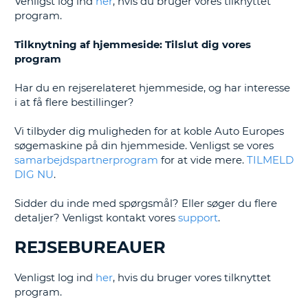
Venligst log ind
her
, hvis du bruger vores tilknyttet
program.
Tilknytning af hjemmeside: Tilslut dig vores
program
Har du en rejserelateret hjemmeside, og har interesse
i at få flere bestillinger?
Vi tilbyder dig muligheden for at koble Auto Europes
søgemaskine på din hjemmeside. Venligst se vores
samarbejdspartnerprogram
for at vide mere.
TILMELD
DIG NU
.
Sidder du inde med spørgsmål? Eller søger du flere
detaljer? Venligst kontakt vores
support
.
REJSEBUREAUER
Venligst log ind
her
, hvis du bruger vores tilknyttet
program.
T