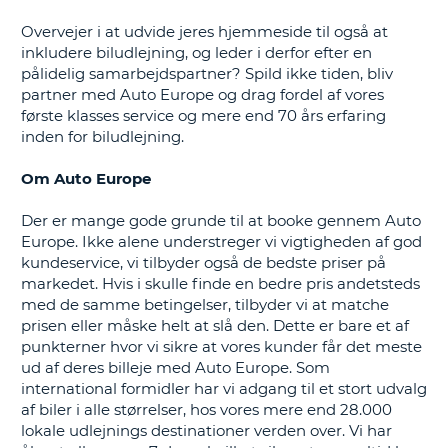
Overvejer i at udvide jeres hjemmeside til også at
inkludere biludlejning, og leder i derfor efter en
pålidelig samarbejdspartner? Spild ikke tiden, bliv
partner med Auto Europe og drag fordel af vores
første klasses service og mere end 70 års erfaring
inden for biludlejning.
Om Auto Europe
Der er mange gode grunde til at booke gennem Auto
Europe. Ikke alene understreger vi vigtigheden af god
kundeservice, vi tilbyder også de bedste priser på
markedet. Hvis i skulle finde en bedre pris andetsteds
med de samme betingelser, tilbyder vi at matche
prisen eller måske helt at slå den. Dette er bare et af
punkterner hvor vi sikre at vores kunder får det meste
ud af deres billeje med Auto Europe. Som
international formidler har vi adgang til et stort udvalg
af biler i alle størrelser, hos vores mere end 28.000
lokale udlejnings destinationer verden over. Vi har
T