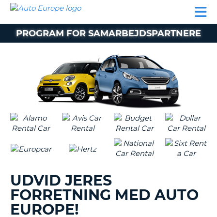
AUTO
BILUDLEJNING
AUTOCAMPER
BILUDLEJNING
PARTNER
SUPPORT
EUROPE
LEJE
AUTOCAMPER
PROGRAM FOR SAMARBEJDSPARTNERE
LEJE
PARTNER
SUPPORT
ER
MIN
KONTO
ADMINISTRER
MIN
BOOKING
DANMARK
UDVID JERES
FORRETNING MED AUTO
EUROPE!