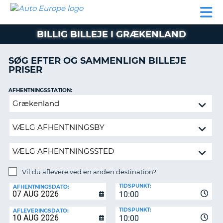
AUTO
BILUDLEJNING
AUTOCAMPER
BILUDLEJNING
PARTNER
SUPPORT
EUROPE
LEJE
AUTOCAMPER
BILLIG BILLEJE I GRÆKENLAND
LEJE
PARTNER
SØG EFTER OG SAMMENLIGN BILLEJE
PRISER
SUPPORT
ER
MIN
AFHENTNINGSSTATION:
KONTO
Vil
ADMINISTRER
du
MIN
aflevere
BOOKING
ved
en
DANMARK
anden
destination?
Vil du aflevere ved en anden destination?
AFLEVERINGSSTATION:
TIDSPUNKT:
AFHENTNINGSDATO:
10:00
TIDSPUNKT:
AFLEVERINGSDATO:
10:00