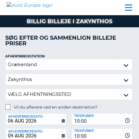
AUTO
BILUDLEJNING
AUTOCAMPER
BILUDLEJNING
PARTNER
SUPPORT
EUROPE
LEJE
AUTOCAMPER
BILLIG BILLEJE I ZAKYNTHOS
LEJE
PARTNER
SØG EFTER OG SAMMENLIGN BILLEJE
PRISER
SUPPORT
ER
MIN
AFHENTNINGSSTATION:
KONTO
Vil
ADMINISTRER
du
MIN
aflevere
BOOKING
ved
en
DANMARK
anden
destination?
Vil du aflevere ved en anden destination?
AFLEVERINGSSTATION:
TIDSPUNKT:
AFHENTNINGSDATO:
10:00
TIDSPUNKT:
AFLEVERINGSDATO:
10:00