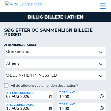
AUTO
BILUDLEJNING
AUTOCAMPER
BILUDLEJNING
PARTNER
SUPPORT
EUROPE
LEJE
AUTOCAMPER
BILLIG BILLEJE I ATHEN
LEJE
PARTNER
SØG EFTER OG SAMMENLIGN BILLEJE
PRISER
SUPPORT
ER
MIN
AFHENTNINGSSTATION:
KONTO
Vil
ADMINISTRER
du
MIN
aflevere
BOOKING
ved
en
DANMARK
anden
destination?
Vil du aflevere ved en anden destination?
AFLEVERINGSSTATION:
TIDSPUNKT:
AFHENTNINGSDATO:
10:00
TIDSPUNKT:
AFLEVERINGSDATO:
10:00