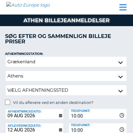
AUTO
BILUDLEJNING
AUTOCAMPER
BILUDLEJNING
PARTNER
SUPPORT
EUROPE
LEJE
AUTOCAMPER
ATHEN BILLEJEANMELDELSER
LEJE
PARTNER
SØG EFTER OG SAMMENLIGN BILLEJE
PRISER
SUPPORT
ER
MIN
AFHENTNINGSSTATION:
KONTO
Vil
ADMINISTRER
du
MIN
aflevere
BOOKING
ved
en
DANMARK
anden
destination?
Vil du aflevere ved en anden destination?
AFLEVERINGSSTATION:
TIDSPUNKT:
AFHENTNINGSDATO:
10:00
TIDSPUNKT:
AFLEVERINGSDATO:
10:00