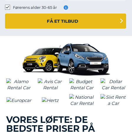
Førerens alder 30-65 år
FÅ ET TILBUD
VORES LØFTE: DE
BEDSTE PRISER PÅ
T