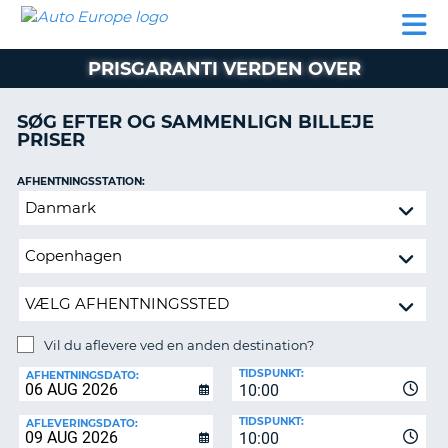
AUTO
BILUDLEJNING
AUTOCAMPER
BILUDLEJNING
PARTNER
SUPPORT
EUROPE
LEJE
AUTOCAMPER
PRISGARANTI VERDEN OVER
LEJE
PARTNER
SØG EFTER OG SAMMENLIGN BILLEJE
PRISER
SUPPORT
ER
MIN
AFHENTNINGSSTATION:
KONTO
Vil
ADMINISTRER
du
MIN
aflevere
BOOKING
ved
en
DANMARK
anden
destination?
Vil du aflevere ved en anden destination?
AFLEVERINGSSTATION:
TIDSPUNKT:
AFHENTNINGSDATO:
10:00
TIDSPUNKT:
AFLEVERINGSDATO:
10:00