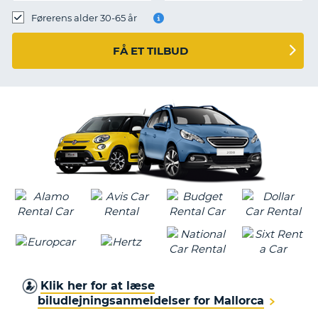
Førerens alder 30-65 år
FÅ ET TILBUD
Klik her for at læse
biludlejningsanmeldelser for Mallorca
T