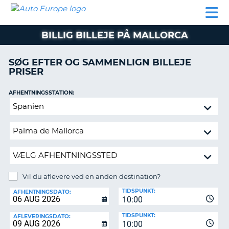
AUTO
BILUDLEJNING
AUTOCAMPER
BILUDLEJNING
PARTNER
SUPPORT
EUROPE
LEJE
AUTOCAMPER
BILLIG BILLEJE PÅ MALLORCA
LEJE
PARTNER
SØG EFTER OG SAMMENLIGN BILLEJE
PRISER
SUPPORT
ER
MIN
AFHENTNINGSSTATION:
KONTO
Vil
ADMINISTRER
du
MIN
aflevere
BOOKING
ved
en
DANMARK
anden
destination?
Vil du aflevere ved en anden destination?
AFLEVERINGSSTATION:
TIDSPUNKT:
AFHENTNINGSDATO:
10:00
TIDSPUNKT:
AFLEVERINGSDATO:
10:00