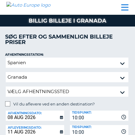
AUTO
BILUDLEJNING
AUTOCAMPER
BILUDLEJNING
PARTNER
SUPPORT
EUROPE
LEJE
AUTOCAMPER
BILLIG BILLEJE I GRANADA
LEJE
PARTNER
SØG EFTER OG SAMMENLIGN BILLEJE
PRISER
SUPPORT
ER
MIN
AFHENTNINGSSTATION:
KONTO
Vil
ADMINISTRER
du
MIN
aflevere
BOOKING
ved
en
DANMARK
anden
destination?
Vil du aflevere ved en anden destination?
AFLEVERINGSSTATION:
TIDSPUNKT:
AFHENTNINGSDATO:
10:00
TIDSPUNKT:
AFLEVERINGSDATO:
10:00