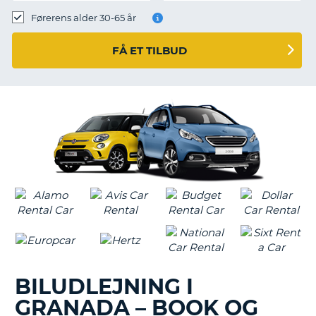
Førerens alder 30-65 år
FÅ ET TILBUD
BILUDLEJNING I
GRANADA – BOOK OG
T