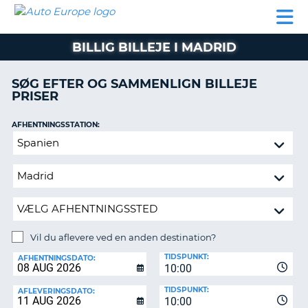
AUTO
BILUDLEJNING
AUTOCAMPER
BILUDLEJNING
PARTNER
SUPPORT
EUROPE
LEJE
AUTOCAMPER
BILLIG BILLEJE I MADRID
LEJE
PARTNER
SØG EFTER OG SAMMENLIGN BILLEJE
PRISER
SUPPORT
ER
MIN
AFHENTNINGSSTATION:
KONTO
Vil
ADMINISTRER
du
MIN
aflevere
BOOKING
ved
en
DANMARK
anden
destination?
Vil du aflevere ved en anden destination?
AFLEVERINGSSTATION:
TIDSPUNKT:
AFHENTNINGSDATO:
10:00
TIDSPUNKT:
AFLEVERINGSDATO:
10:00