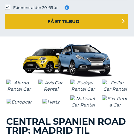
Førerens alder 30-65 år
FÅ ET TILBUD
CENTRAL SPANIEN ROAD
TRIP: MADRID TIL
T