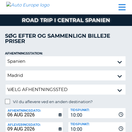
AUTO
BILUDLEJNING
AUTOCAMPER
BILUDLEJNING
PARTNER
SUPPORT
EUROPE
LEJE
AUTOCAMPER
ROAD TRIP I CENTRAL SPANIEN
LEJE
PARTNER
SØG EFTER OG SAMMENLIGN BILLEJE
PRISER
SUPPORT
ER
MIN
AFHENTNINGSSTATION:
KONTO
Vil
ADMINISTRER
du
MIN
aflevere
BOOKING
ved
en
DANMARK
anden
destination?
Vil du aflevere ved en anden destination?
AFLEVERINGSSTATION:
TIDSPUNKT:
AFHENTNINGSDATO:
10:00
TIDSPUNKT:
AFLEVERINGSDATO:
10:00