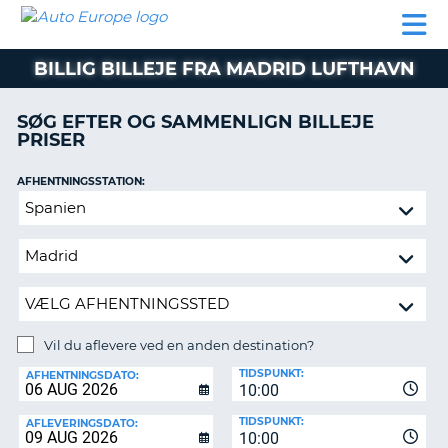
AUTO
BILUDLEJNING
AUTOCAMPER
BILUDLEJNING
PARTNER
SUPPORT
EUROPE
LEJE
AUTOCAMPER
BILLIG BILLEJE FRA MADRID LUFTHAVN
LEJE
PARTNER
SØG EFTER OG SAMMENLIGN BILLEJE
PRISER
SUPPORT
ER
MIN
AFHENTNINGSSTATION:
KONTO
Vil
ADMINISTRER
du
MIN
aflevere
BOOKING
ved
en
DANMARK
anden
destination?
Vil du aflevere ved en anden destination?
AFLEVERINGSSTATION:
TIDSPUNKT:
AFHENTNINGSDATO:
10:00
TIDSPUNKT:
AFLEVERINGSDATO:
10:00