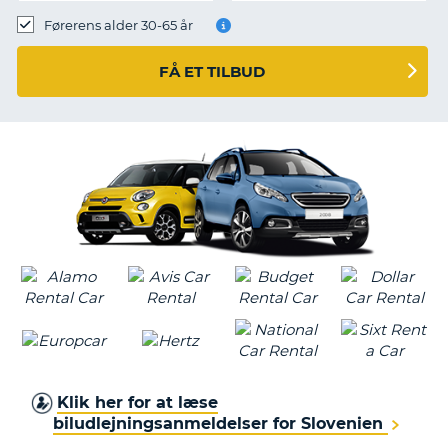
Førerens alder 30-65 år
FÅ ET TILBUD
Klik her for at læse
biludlejningsanmeldelser for Slovenien
T