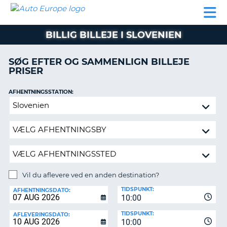
AUTO
BILUDLEJNING
AUTOCAMPER
BILUDLEJNING
PARTNER
SUPPORT
EUROPE
LEJE
AUTOCAMPER
BILLIG BILLEJE I SLOVENIEN
LEJE
PARTNER
SØG EFTER OG SAMMENLIGN BILLEJE
PRISER
SUPPORT
ER
MIN
AFHENTNINGSSTATION:
KONTO
Vil
ADMINISTRER
du
MIN
aflevere
BOOKING
ved
en
DANMARK
anden
destination?
Vil du aflevere ved en anden destination?
AFLEVERINGSSTATION:
TIDSPUNKT:
AFHENTNINGSDATO:
10:00
TIDSPUNKT:
AFLEVERINGSDATO:
10:00