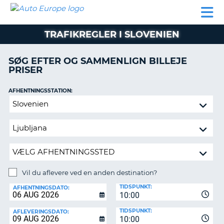
AUTO
BILUDLEJNING
AUTOCAMPER
BILUDLEJNING
PARTNER
SUPPORT
EUROPE
LEJE
AUTOCAMPER
TRAFIKREGLER I SLOVENIEN
LEJE
PARTNER
SØG EFTER OG SAMMENLIGN BILLEJE
PRISER
SUPPORT
ER
MIN
AFHENTNINGSSTATION:
KONTO
Vil
ADMINISTRER
du
MIN
aflevere
BOOKING
ved
en
DANMARK
anden
destination?
Vil du aflevere ved en anden destination?
AFLEVERINGSSTATION:
TIDSPUNKT:
AFHENTNINGSDATO:
10:00
TIDSPUNKT:
AFLEVERINGSDATO:
10:00