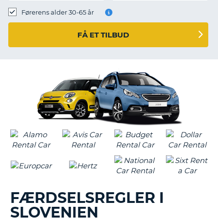
Førerens alder 30-65 år
FÅ ET TILBUD
FÆRDSELSREGLER I
SLOVENIEN
T