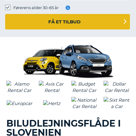
Førerens alder 30-65 år
FÅ ET TILBUD
BILUDLEJNINGSFLÅDE I
SLOVENIEN
T