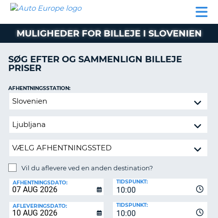
AUTO
BILUDLEJNING
AUTOCAMPER
BILUDLEJNING
PARTNER
SUPPORT
EUROPE
LEJE
AUTOCAMPER
MULIGHEDER FOR BILLEJE I SLOVENIEN
LEJE
PARTNER
SØG EFTER OG SAMMENLIGN BILLEJE
PRISER
SUPPORT
ER
MIN
AFHENTNINGSSTATION:
KONTO
Vil
ADMINISTRER
du
MIN
aflevere
BOOKING
ved
en
DANMARK
anden
destination?
Vil du aflevere ved en anden destination?
AFLEVERINGSSTATION:
TIDSPUNKT:
AFHENTNINGSDATO:
10:00
TIDSPUNKT:
AFLEVERINGSDATO:
10:00