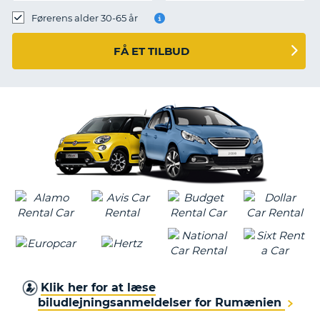
Førerens alder 30-65 år
FÅ ET TILBUD
Klik her for at læse
biludlejningsanmeldelser for Rumænien
T