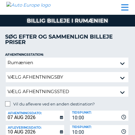
AUTO
BILUDLEJNING
AUTOCAMPER
BILUDLEJNING
PARTNER
SUPPORT
EUROPE
LEJE
AUTOCAMPER
BILLIG BILLEJE I RUMÆNIEN
LEJE
PARTNER
SØG EFTER OG SAMMENLIGN BILLEJE
PRISER
SUPPORT
ER
MIN
AFHENTNINGSSTATION:
KONTO
Vil
ADMINISTRER
du
MIN
aflevere
BOOKING
ved
en
DANMARK
anden
destination?
Vil du aflevere ved en anden destination?
AFLEVERINGSSTATION:
TIDSPUNKT:
AFHENTNINGSDATO:
10:00
TIDSPUNKT:
AFLEVERINGSDATO:
10:00