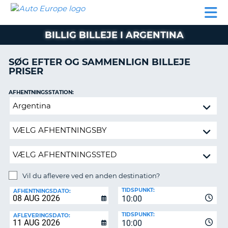
AUTO
BILUDLEJNING
AUTOCAMPER
BILUDLEJNING
PARTNER
SUPPORT
EUROPE
LEJE
AUTOCAMPER
BILLIG BILLEJE I ARGENTINA
LEJE
PARTNER
SØG EFTER OG SAMMENLIGN BILLEJE
PRISER
SUPPORT
ER
MIN
AFHENTNINGSSTATION:
KONTO
Vil
ADMINISTRER
du
MIN
aflevere
BOOKING
ved
en
DANMARK
anden
destination?
Vil du aflevere ved en anden destination?
AFLEVERINGSSTATION:
TIDSPUNKT:
AFHENTNINGSDATO:
10:00
TIDSPUNKT:
AFLEVERINGSDATO:
10:00