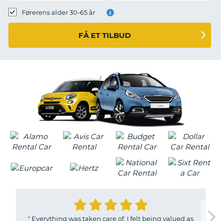
Førerens alder 30-65 år
FÅ ET TILBUD
"
Everything was taken care of, I felt being valued as
T