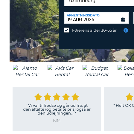
AFLEVERINGSSTATION:
AFHENTNINGSDATO:
Vil
du
Førerens alder 30-65 år
aflevere
ved
en
anden
destination?
ilfredse og går ud fra, at
"
Helt OK God vejledning ved kl
e (og betalte pris) også er
over AVIS..
"
n udlejningen...
"
TORBEN
KIM