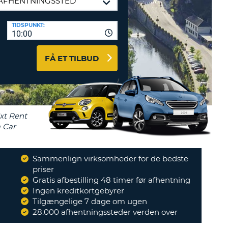
ERER
D
ST
AGENTER OG
TIDSPUNKT:
10:00
ARBEJDSPARTNERE
OG IND HERE
K
FÅ ET TILBUD
GSKODE
ST
K
ST
Sammenlign virksomheder for de bedste
R
priser
ST
g kontaktes et par timer før
Gratis afbestilling 48 timer før afhentning
eringen mens jeg sidder i et
Ingen kreditkortgebyrer
tog til Luxembourg...
"
LTEGN
Tilgængelige 7 dage om ugen
DENIS
28.000 afhentningssteder verden over
Læs mere