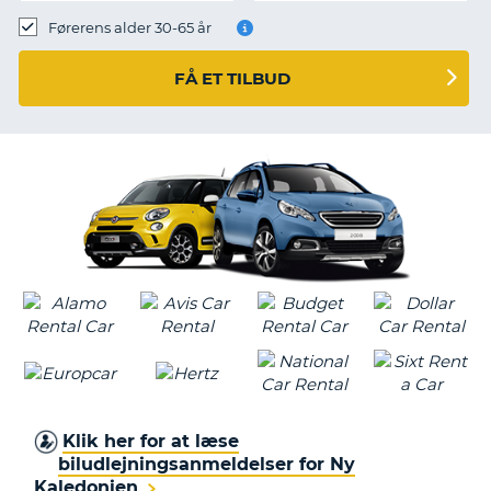
Førerens alder 30-65 år
FÅ ET TILBUD
Klik her for at læse
biludlejningsanmeldelser for Ny
Kaledonien
T