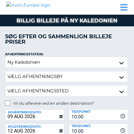
AUTO
BILUDLEJNING
AUTOCAMPER
BILUDLEJNING
PARTNER
SUPPORT
EUROPE
LEJE
AUTOCAMPER
BILLIG BILLEJE PÅ NY KALEDONIEN
LEJE
PARTNER
SØG EFTER OG SAMMENLIGN BILLEJE
PRISER
SUPPORT
ER
MIN
AFHENTNINGSSTATION:
KONTO
Vil
ADMINISTRER
du
MIN
aflevere
BOOKING
ved
en
DANMARK
anden
destination?
Vil du aflevere ved en anden destination?
AFLEVERINGSSTATION:
TIDSPUNKT:
AFHENTNINGSDATO:
10:00
TIDSPUNKT:
AFLEVERINGSDATO:
10:00