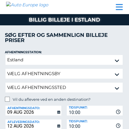
AUTO
BILUDLEJNING
AUTOCAMPER
BILUDLEJNING
PARTNER
SUPPORT
EUROPE
LEJE
AUTOCAMPER
BILLIG BILLEJE I ESTLAND
LEJE
PARTNER
SØG EFTER OG SAMMENLIGN BILLEJE
PRISER
SUPPORT
ER
MIN
AFHENTNINGSSTATION:
KONTO
Vil
ADMINISTRER
du
MIN
aflevere
BOOKING
ved
en
DANMARK
anden
destination?
Vil du aflevere ved en anden destination?
AFLEVERINGSSTATION:
TIDSPUNKT:
AFHENTNINGSDATO:
10:00
TIDSPUNKT:
AFLEVERINGSDATO:
10:00