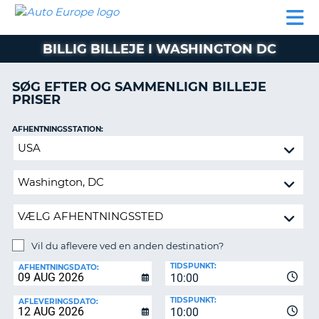
AUTO
BILUDLEJNING
AUTOCAMPER
BILUDLEJNING
PARTNER
SUPPORT
EUROPE
LEJE
AUTOCAMPER
BILLIG BILLEJE I WASHINGTON DC
LEJE
PARTNER
SØG EFTER OG SAMMENLIGN BILLEJE
PRISER
SUPPORT
ER
MIN
AFHENTNINGSSTATION:
KONTO
Vil
ADMINISTRER
du
MIN
aflevere
BOOKING
ved
en
DANMARK
anden
destination?
Vil du aflevere ved en anden destination?
AFLEVERINGSSTATION:
TIDSPUNKT:
AFHENTNINGSDATO:
10:00
TIDSPUNKT:
AFLEVERINGSDATO:
10:00