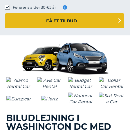
Førerens alder 30-65 år
FÅ ET TILBUD
BILUDLEJNING I
WASHINGTON DC MED
T