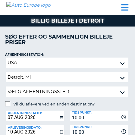
AUTO
BILUDLEJNING
AUTOCAMPER
BILUDLEJNING
PARTNER
SUPPORT
EUROPE
LEJE
AUTOCAMPER
BILLIG BILLEJE I DETROIT
LEJE
PARTNER
SØG EFTER OG SAMMENLIGN BILLEJE
PRISER
SUPPORT
ER
MIN
AFHENTNINGSSTATION:
KONTO
Vil
ADMINISTRER
du
MIN
aflevere
BOOKING
ved
en
DANMARK
anden
destination?
Vil du aflevere ved en anden destination?
AFLEVERINGSSTATION:
TIDSPUNKT:
AFHENTNINGSDATO:
10:00
TIDSPUNKT:
AFLEVERINGSDATO:
10:00