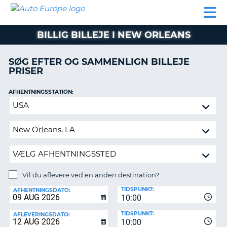
AUTO
BILUDLEJNING
AUTOCAMPER
BILUDLEJNING
PARTNER
SUPPORT
EUROPE
LEJE
AUTOCAMPER
BILLIG BILLEJE I NEW ORLEANS
LEJE
PARTNER
SØG EFTER OG SAMMENLIGN BILLEJE
PRISER
SUPPORT
ER
MIN
AFHENTNINGSSTATION:
KONTO
Vil
ADMINISTRER
du
MIN
aflevere
BOOKING
ved
en
DANMARK
anden
destination?
Vil du aflevere ved en anden destination?
AFLEVERINGSSTATION:
TIDSPUNKT:
AFHENTNINGSDATO:
10:00
TIDSPUNKT:
AFLEVERINGSDATO:
10:00