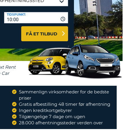
ERER
D
ST
AGENTER OG
TIDSPUNKT:
10:00
ARBEJDSPARTNERE
OG IND HERE
K
FÅ ET TILBUD
GSKODE
ST
K
ST
Sammenlign virksomheder for de bedste
R
priser
ST
"
Var egentlig OK.
Gratis afbestilling 48 timer før afhentning
"
Ingen kreditkortgebyrer
PETER
LTEGN
Tilgængelige 7 dage om ugen
28.000 afhentningssteder verden over