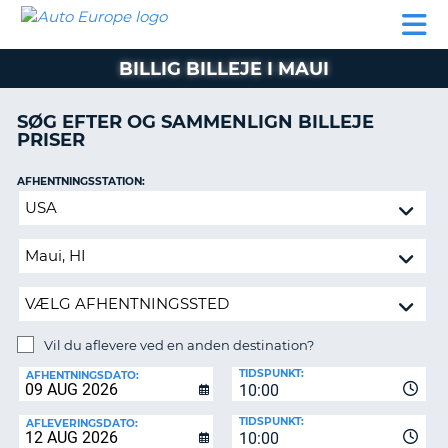
AUTO
BILUDLEJNING
AUTOCAMPER
BILUDLEJNING
PARTNER
SUPPORT
EUROPE
LEJE
AUTOCAMPER
BILLIG BILLEJE I MAUI
LEJE
PARTNER
SØG EFTER OG SAMMENLIGN BILLEJE
PRISER
SUPPORT
ER
MIN
AFHENTNINGSSTATION:
KONTO
Vil
ADMINISTRER
du
MIN
aflevere
BOOKING
ved
en
DANMARK
anden
destination?
Vil du aflevere ved en anden destination?
AFLEVERINGSSTATION:
TIDSPUNKT:
AFHENTNINGSDATO:
10:00
TIDSPUNKT:
AFLEVERINGSDATO:
10:00