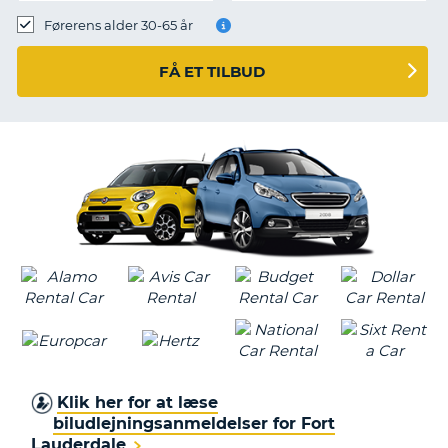
Førerens alder 30-65 år
FÅ ET TILBUD
Klik her for at læse
biludlejningsanmeldelser for Fort
Lauderdale
T