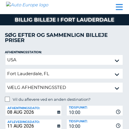
AUTO
BILUDLEJNING
AUTOCAMPER
BILUDLEJNING
PARTNER
SUPPORT
EUROPE
LEJE
AUTOCAMPER
BILLIG BILLEJE I FORT LAUDERDALE
LEJE
PARTNER
SØG EFTER OG SAMMENLIGN BILLEJE
PRISER
SUPPORT
ER
MIN
AFHENTNINGSSTATION:
KONTO
Vil
ADMINISTRER
du
MIN
aflevere
BOOKING
ved
en
DANMARK
anden
destination?
Vil du aflevere ved en anden destination?
AFLEVERINGSSTATION:
TIDSPUNKT:
AFHENTNINGSDATO:
10:00
TIDSPUNKT:
AFLEVERINGSDATO:
10:00