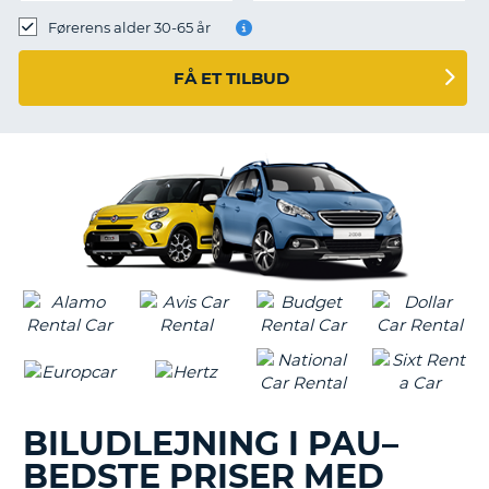
Førerens alder 30-65 år
FÅ ET TILBUD
BILUDLEJNING I PAU–
BEDSTE PRISER MED
T