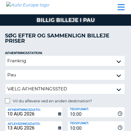
AUTO
BILUDLEJNING
AUTOCAMPER
BILUDLEJNING
PARTNER
SUPPORT
EUROPE
LEJE
AUTOCAMPER
BILLIG BILLEJE I PAU
LEJE
PARTNER
SØG EFTER OG SAMMENLIGN BILLEJE
PRISER
SUPPORT
ER
MIN
AFHENTNINGSSTATION:
KONTO
Vil
ADMINISTRER
du
MIN
aflevere
BOOKING
ved
en
DANMARK
anden
destination?
Vil du aflevere ved en anden destination?
AFLEVERINGSSTATION:
TIDSPUNKT:
AFHENTNINGSDATO:
10:00
TIDSPUNKT:
AFLEVERINGSDATO:
10:00