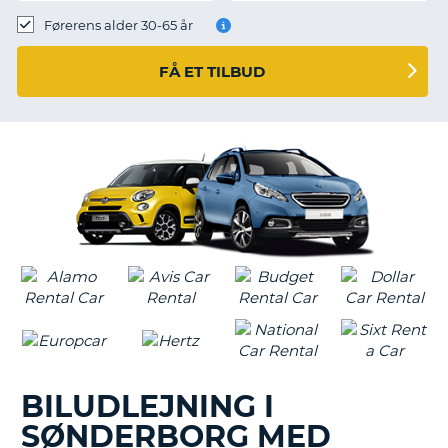
Førerens alder 30-65 år
FÅ ET TILBUD
BILUDLEJNING I
SØNDERBORG MED
T