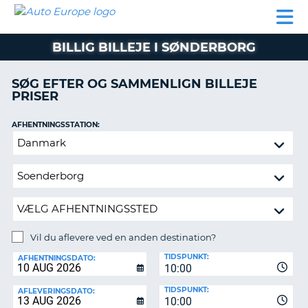
AUTO
BILUDLEJNING
AUTOCAMPER
BILUDLEJNING
PARTNER
SUPPORT
EUROPE
LEJE
AUTOCAMPER
BILLIG BILLEJE I SØNDERBORG
LEJE
PARTNER
SØG EFTER OG SAMMENLIGN BILLEJE
PRISER
SUPPORT
ER
MIN
AFHENTNINGSSTATION:
KONTO
Vil
ADMINISTRER
du
MIN
aflevere
BOOKING
ved
en
DANMARK
anden
destination?
Vil du aflevere ved en anden destination?
AFLEVERINGSSTATION:
TIDSPUNKT:
AFHENTNINGSDATO:
10:00
TIDSPUNKT:
AFLEVERINGSDATO:
10:00