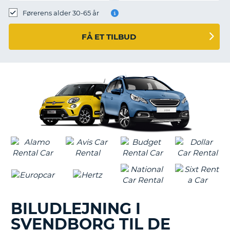
Førerens alder 30-65 år
FÅ ET TILBUD
BILUDLEJNING I
SVENDBORG TIL DE
T