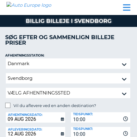
AUTO
BILUDLEJNING
AUTOCAMPER
BILUDLEJNING
PARTNER
SUPPORT
EUROPE
LEJE
AUTOCAMPER
BILLIG BILLEJE I SVENDBORG
LEJE
PARTNER
SØG EFTER OG SAMMENLIGN BILLEJE
PRISER
SUPPORT
ER
MIN
AFHENTNINGSSTATION:
KONTO
Vil
ADMINISTRER
du
MIN
aflevere
BOOKING
ved
en
DANMARK
anden
destination?
Vil du aflevere ved en anden destination?
AFLEVERINGSSTATION:
TIDSPUNKT:
AFHENTNINGSDATO:
10:00
TIDSPUNKT:
AFLEVERINGSDATO:
10:00