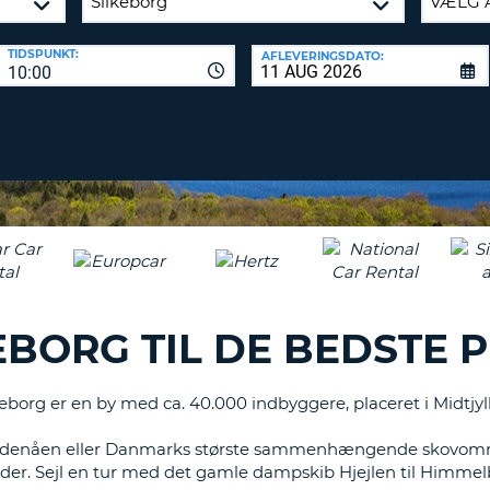
KARAKT
PASSWOR
MIND
TIDSPUNKT:
AFLEVERINGSDATO:
ET
10:00
SAM
STORT
L
ENGELS
NULSTIL
ADGAN
TEGN
MIND
ET
CANCEL
LILLE
ENGELS
TEGN
MIND
ET
EBORG TIL DE BEDSTE 
NUMME
MIND
ET
ilkeborg er en by med ca. 40.000 indbyggere, placeret i Midtjy
SPECIA
Gudenåen eller Danmarks største sammenhængende skovomr
r. Sejl en tur med det gamle dampskib Hjejlen til Himmelbj