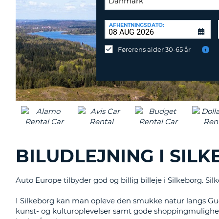
AFLEVERINGSSTATION:
AFHENTNINGSDATO:
Vil
du
Førerens alder 30-65 år
aflevere
ved
en
anden
destination?
BILUDLEJNING I SILK
Auto Europe tilbyder god og billig billeje i Silkeborg. S
I Silkeborg kan man opleve den smukke natur langs 
kunst- og kulturoplevelser samt gode shoppingmulighede