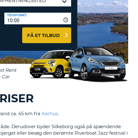
ERER
D
ST
AGENTER OG
TIDSPUNKT:
10:00
ARBEJDSPARTNERE
OG IND HERE
K
FÅ ET TILBUD
GSKODE
ST
K
ST
PRISER
R
ST
lland ca. 45 km fra
Aarhus
.
LTEGN
åde. Derudover byder Silkeborg også på spændende
erget eller besøg den berømte Riverboat Jazz festival i