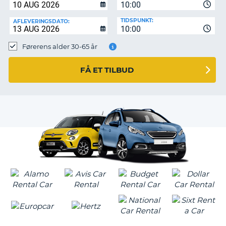
10:00
TIDSPUNKT:
AFLEVERINGSDATO:
10:00
Førerens alder 30-65 år
FÅ ET TILBUD
T