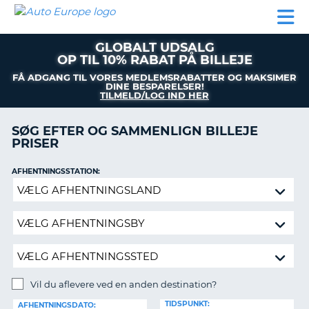
AUTO
BILUDLEJNING
AUTOCAMPER
BILUDLEJNING
PARTNER
SUPPORT
EUROPE
LEJE
AUTOCAMPER
GLOBALT UDSALG
LEJE
OP TIL 10% RABAT PÅ BILLEJE
PARTNER
FÅ ADGANG TIL VORES MEDLEMSRABATTER OG MAKSIMER
DINE BESPARELSER!
SUPPORT
TILMELD/LOG IND HER
ER
MIN
SØG EFTER OG SAMMENLIGN BILLEJE
KONTO
PRISER
ADMINISTRER
MIN
AFHENTNINGSSTATION:
BOOKING
Vil
du
DANMARK
aflevere
ved
en
anden
destination?
Vil du aflevere ved en anden destination?
AFLEVERINGSSTATION:
TIDSPUNKT:
AFHENTNINGSDATO: