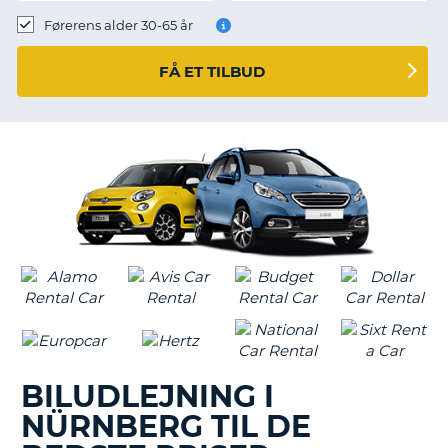
Førerens alder 30-65 år
FÅ ET TILBUD
BILUDLEJNING I
NÜRNBERG TIL DE
T