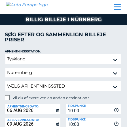
AUTO
BILUDLEJNING
AUTOCAMPER
BILUDLEJNING
PARTNER
SUPPORT
EUROPE
LEJE
AUTOCAMPER
BILLIG BILLEJE I NÜRNBERG
LEJE
PARTNER
SØG EFTER OG SAMMENLIGN BILLEJE
PRISER
SUPPORT
ER
MIN
AFHENTNINGSSTATION:
KONTO
Vil
ADMINISTRER
du
MIN
aflevere
BOOKING
ved
en
DANMARK
anden
destination?
Vil du aflevere ved en anden destination?
AFLEVERINGSSTATION:
TIDSPUNKT:
AFHENTNINGSDATO:
10:00
TIDSPUNKT:
AFLEVERINGSDATO:
10:00