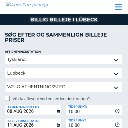
AUTO
BILUDLEJNING
AUTOCAMPER
BILUDLEJNING
PARTNER
SUPPORT
EUROPE
LEJE
AUTOCAMPER
BILLIG BILLEJE I LÜBECK
LEJE
PARTNER
SØG EFTER OG SAMMENLIGN BILLEJE
PRISER
SUPPORT
ER
MIN
AFHENTNINGSSTATION:
KONTO
Vil
ADMINISTRER
du
MIN
aflevere
BOOKING
ved
en
DANMARK
anden
destination?
Vil du aflevere ved en anden destination?
AFLEVERINGSSTATION:
TIDSPUNKT:
AFHENTNINGSDATO:
10:00
TIDSPUNKT:
AFLEVERINGSDATO:
10:00