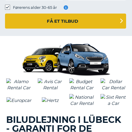
Førerens alder 30-65 år
FÅ ET TILBUD
BILUDLEJNING I LÜBECK
- GARANTI FOR DE
T