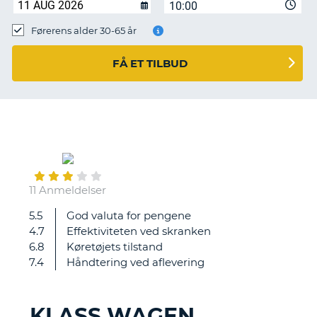
10:00
Førerens alder 30-65 år
FÅ ET TILBUD
October
03
11 Anmeldelser
5.5
God valuta for pengene
Flinke
4.7
Effektiviteten ved skranken
og
6.8
Køretøjets tilstand
venlige
7.4
Håndtering ved aflevering
medarbejdere,
men
de
KLASS WAGEN
var
T