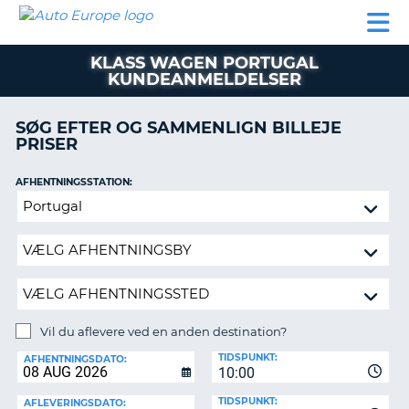
AUTO
BILUDLEJNING
AUTOCAMPER
BILUDLEJNING
PARTNER
SUPPORT
EUROPE
LEJE
AUTOCAMPER
KLASS WAGEN PORTUGAL
LEJE
KUNDEANMELDELSER
PARTNER
SØG EFTER OG SAMMENLIGN BILLEJE
SUPPORT
ER
PRISER
MIN
KONTO
AFHENTNINGSSTATION:
Vil
ADMINISTRER
du
MIN
aflevere
BOOKING
ved
DANMARK
en
anden
destination?
Vil du aflevere ved en anden destination?
AFLEVERINGSSTATION:
TIDSPUNKT:
AFHENTNINGSDATO:
10:00
TIDSPUNKT:
AFLEVERINGSDATO: