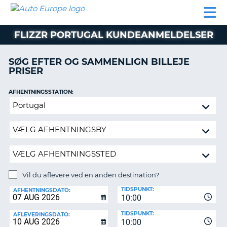
AUTO
BILUDLEJNING
AUTOCAMPER
BILUDLEJNING
PARTNER
SUPPORT
EUROPE
LEJE
AUTOCAMPER
FLIZZR PORTUGAL KUNDEANMELDELSER
LEJE
PARTNER
SØG EFTER OG SAMMENLIGN BILLEJE
PRISER
SUPPORT
ER
MIN
AFHENTNINGSSTATION:
KONTO
Vil
ADMINISTRER
du
MIN
aflevere
BOOKING
ved
en
DANMARK
anden
destination?
Vil du aflevere ved en anden destination?
AFLEVERINGSSTATION:
TIDSPUNKT:
AFHENTNINGSDATO:
10:00
TIDSPUNKT:
AFLEVERINGSDATO:
10:00