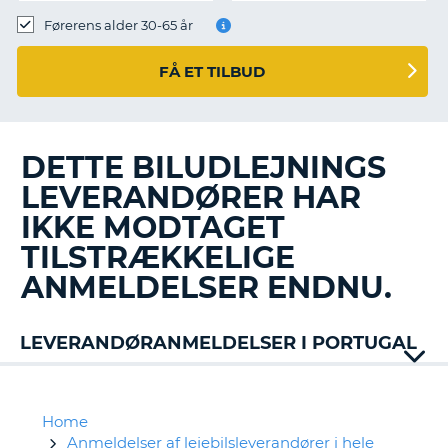
Førerens alder 30-65 år
FÅ ET TILBUD
DETTE BILUDLEJNINGS
LEVERANDØRER HAR
IKKE MODTAGET
TILSTRÆKKELIGE
ANMELDELSER ENDNU.
LEVERANDØRANMELDELSER I PORTUGAL
Alamo
AT
Faialense
Home
Avis
Anmeldelser af lejebilsleverandører i hele
T