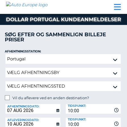
AUTO
BILUDLEJNING
AUTOCAMPER
BILUDLEJNING
PARTNER
SUPPORT
EUROPE
LEJE
AUTOCAMPER
DOLLAR PORTUGAL KUNDEANMELDELSER
LEJE
PARTNER
SØG EFTER OG SAMMENLIGN BILLEJE
PRISER
SUPPORT
ER
MIN
AFHENTNINGSSTATION:
KONTO
Vil
ADMINISTRER
du
MIN
aflevere
BOOKING
ved
en
DANMARK
anden
destination?
Vil du aflevere ved en anden destination?
AFLEVERINGSSTATION:
TIDSPUNKT:
AFHENTNINGSDATO:
10:00
TIDSPUNKT:
AFLEVERINGSDATO:
10:00