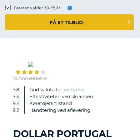
Førerens alder 30-65 år
FÅ ET TILBUD
January
09
16 Anmeldelser
7.8
God valuta for pengene
Vi
7.3
Effektiviteten ved skranken
fik
9.4
Køretøjets tilstand
en
9.2
Håndtering ved aflevering
gratis
upgrade
til
DOLLAR PORTUGAL
en
T