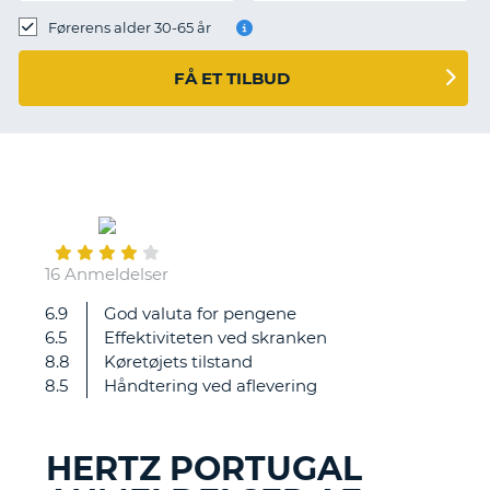
Førerens alder 30-65 år
FÅ ET TILBUD
June
04
16 Anmeldelser
6.9
God valuta for pengene
Tilfreds
6.5
Effektiviteten ved skranken
med
8.8
Køretøjets tilstand
betjeningen
8.5
Håndtering ved aflevering
HERTZ PORTUGAL
T