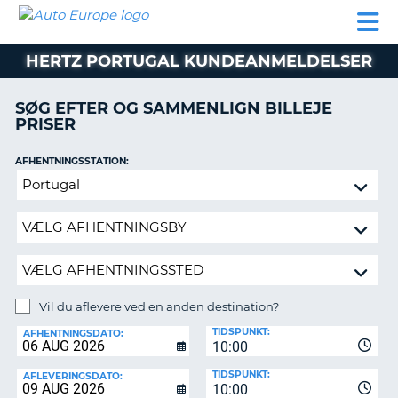
AUTO
BILUDLEJNING
AUTOCAMPER
BILUDLEJNING
PARTNER
SUPPORT
EUROPE
LEJE
AUTOCAMPER
HERTZ PORTUGAL KUNDEANMELDELSER
LEJE
PARTNER
SØG EFTER OG SAMMENLIGN BILLEJE
PRISER
SUPPORT
ER
MIN
AFHENTNINGSSTATION:
KONTO
Vil
ADMINISTRER
du
MIN
aflevere
BOOKING
ved
en
DANMARK
anden
destination?
Vil du aflevere ved en anden destination?
AFLEVERINGSSTATION:
TIDSPUNKT:
AFHENTNINGSDATO:
10:00
TIDSPUNKT:
AFLEVERINGSDATO:
10:00