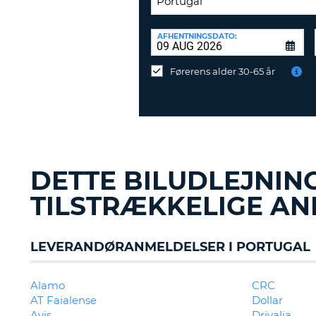
AFLEVERINGSSTATION:
AFHENTNINGSDATO:
Vil
du
Førerens alder 30-65 år
aflevere
ved
en
anden
destination?
DETTE BILUDLEJNIN
TILSTRÆKKELIGE A
LEVERANDØRANMELDELSER I PORTUGAL
Alamo
CRC
AT Faialense
Dollar
Avis
Drivalia