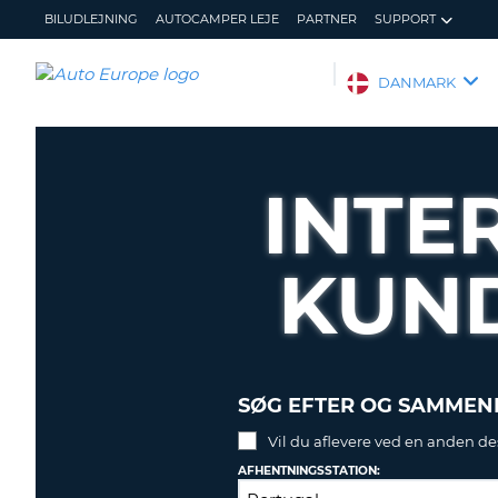
BILUDLEJNING
AUTOCAMPER LEJE
PARTNER
SUPPORT
AUTO
DANMARK
EUROPE
BILUDLEJNING
AUTOCAMPER
INTE
LEJE
PARTNER
KUN
SUPPORT
MIN
ADMINISTRER
KONTO
MIN
BOOKING
DANMARK
SØG EFTER OG SAMMENL
Vil du aflevere ved en anden de
AFHENTNINGSSTATION: