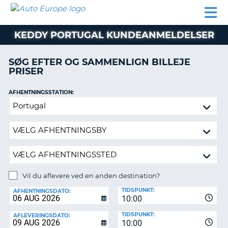
AUTO
BILUDLEJNING
AUTOCAMPER
BILUDLEJNING
PARTNER
SUPPORT
EUROPE
LEJE
AUTOCAMPER
KEDDY PORTUGAL KUNDEANMELDELSER
LEJE
PARTNER
SØG EFTER OG SAMMENLIGN BILLEJE
PRISER
SUPPORT
ER
MIN
AFHENTNINGSSTATION:
KONTO
Vil
ADMINISTRER
du
MIN
aflevere
BOOKING
ved
en
DANMARK
anden
destination?
Vil du aflevere ved en anden destination?
AFLEVERINGSSTATION:
TIDSPUNKT:
AFHENTNINGSDATO:
10:00
TIDSPUNKT:
AFLEVERINGSDATO:
10:00