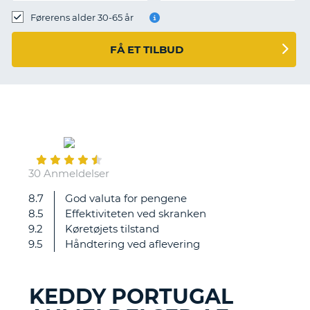
Førerens alder 30-65 år
FÅ ET TILBUD
June
29
30 Anmeldelser
8.7
God valuta for pengene
God
8.5
Effektiviteten ved skranken
9.2
Køretøjets tilstand
9.5
Håndtering ved aflevering
KEDDY PORTUGAL
T