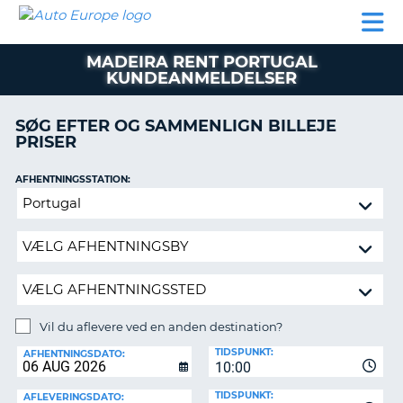
AUTO
BILUDLEJNING
AUTOCAMPER
BILUDLEJNING
PARTNER
SUPPORT
EUROPE
LEJE
AUTOCAMPER
MADEIRA RENT PORTUGAL
LEJE
KUNDEANMELDELSER
PARTNER
SØG EFTER OG SAMMENLIGN BILLEJE
SUPPORT
ER
PRISER
MIN
KONTO
AFHENTNINGSSTATION:
Vil
ADMINISTRER
du
MIN
aflevere
BOOKING
ved
DANMARK
en
anden
destination?
Vil du aflevere ved en anden destination?
AFLEVERINGSSTATION:
TIDSPUNKT:
AFHENTNINGSDATO:
10:00
TIDSPUNKT:
AFLEVERINGSDATO: