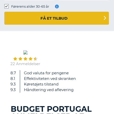
Førerens alder 30-65 år
FÅ ET TILBUD
February
05
22 Anmeldelser
8.7
God valuta for pengene
God
8.1
Effektiviteten ved skranken
service
9.3
Køretøjets tilstand
og
9.3
Håndtering ved aflevering
hurtig
udlevering
af
BUDGET PORTUGAL
bilen
T