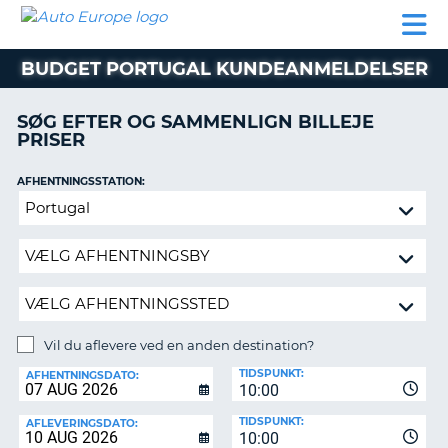
AUTO
BILUDLEJNING
AUTOCAMPER
BILUDLEJNING
PARTNER
SUPPORT
EUROPE
LEJE
AUTOCAMPER
BUDGET PORTUGAL KUNDEANMELDELSER
LEJE
PARTNER
SØG EFTER OG SAMMENLIGN BILLEJE
PRISER
SUPPORT
ER
MIN
AFHENTNINGSSTATION:
KONTO
Vil
ADMINISTRER
du
MIN
aflevere
BOOKING
ved
en
DANMARK
anden
destination?
Vil du aflevere ved en anden destination?
AFLEVERINGSSTATION:
TIDSPUNKT:
AFHENTNINGSDATO:
10:00
TIDSPUNKT:
AFLEVERINGSDATO:
10:00