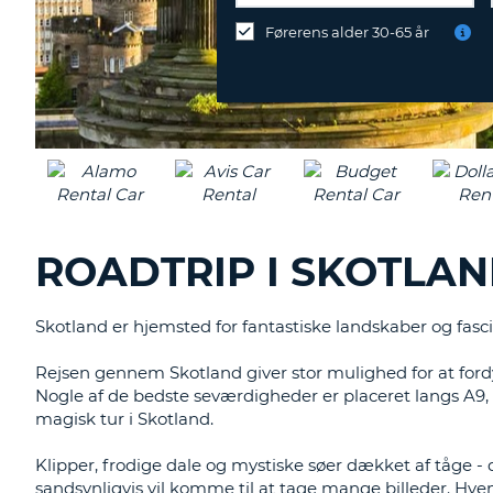
du
Førerens alder 30-65 år
aflevere
ved
en
anden
destination?
ROADTRIP I SKOTLAN
Skotland er hjemsted for fantastiske landskaber og fascin
Rejsen gennem Skotland giver stor mulighed for at ford
Nogle af de bedste seværdigheder er placeret langs A9
magisk tur i Skotland.
Klipper, frodige dale og mystiske søer dækket af tåge - d
sandsynligvis vil komme til at tage mange billeder. H