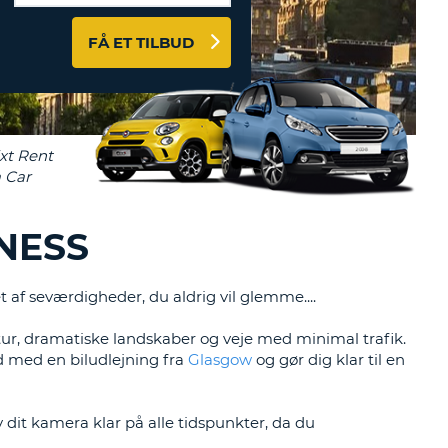
ERER
D
ST
FÅ ET TILBUD
AGENTER OG
ARBEJDSPARTNERE
OG IND HERE
K
GSKODE
ST
K
NESS
ST
t af seværdigheder, du aldrig vil glemme....
R
tur, dramatiske landskaber og veje med minimal trafik.
ST
d med en biludlejning fra
Glasgow
og gør dig klar til en
LTEGN
v dit kamera klar på alle tidspunkter, da du