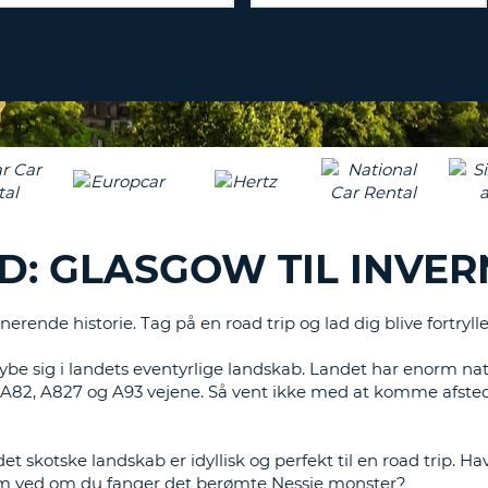
KARAKT
PASSWOR
MIND
ET
SAM
STORT
L
ENGELS
NULSTIL
ADGAN
TEGN
MIND
ET
CANCEL
LILLE
ENGELS
D: GLASGOW TIL INVER
TEGN
MIND
ET
erende historie. Tag på en road trip og lad dig blive fortrylle
NUMME
ybe sig i landets eventyrlige landskab. Landet har enorm na
MIND
, A82, A827 og A93 vejene. Så vent ikke med at komme afste
ET
SPECIA
et skotske landskab er idyllisk og perfekt til en road trip. Ha
vem ved om du fanger det berømte Nessie monster?