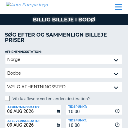
AUTO
BILUDLEJNING
AUTOCAMPER
BILUDLEJNING
PARTNER
SUPPORT
EUROPE
LEJE
AUTOCAMPER
BILLIG BILLEJE I BODØ
LEJE
PARTNER
SØG EFTER OG SAMMENLIGN BILLEJE
PRISER
SUPPORT
ER
MIN
AFHENTNINGSSTATION:
KONTO
Vil
ADMINISTRER
du
MIN
aflevere
BOOKING
ved
en
DANMARK
anden
destination?
Vil du aflevere ved en anden destination?
AFLEVERINGSSTATION:
TIDSPUNKT:
AFHENTNINGSDATO:
10:00
TIDSPUNKT:
AFLEVERINGSDATO:
10:00