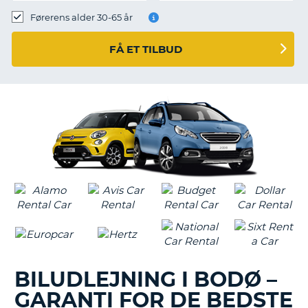
Førerens alder 30-65 år
FÅ ET TILBUD
BILUDLEJNING I BODØ –
GARANTI FOR DE BEDSTE
T